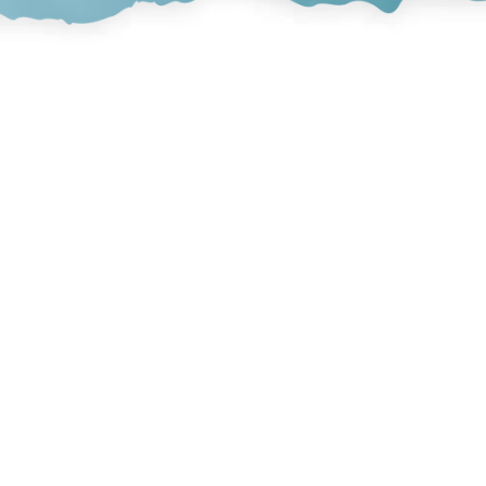
Catering
dietetyczny
Codziennie przygotowujemy kilka
pełnowartościowych posiłków, gotowych do spożycia
na zimno lub na gorąco.